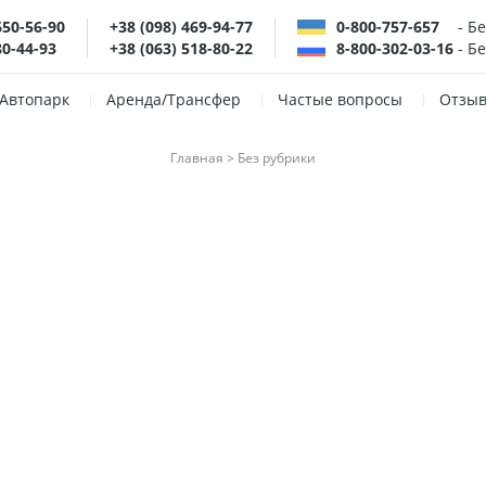
650-56-90
+38 (098) 469-94-77
0-800-757-657
- Б
80-44-93
+38 (063) 518-80-22
8-800-302-03-16
- Б
Автопарк
Аренда/Трансфер
Частые вопросы
Отзы
Главная
>
Без рубрики