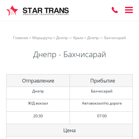
ЗАКАЗАТЬ
Главная
>
Маршруты
>
Днепр — Крым
>
Днепр — Бахчисарай
ОБРАТНЫЙ
Днепр - Бахчисарай
ЗВОНОК
Отправление
Прибытие
Днепр
Бахчисарай
Ж/Д вокзал
Автовокзал/по дороге
20:30
07:00
Цена