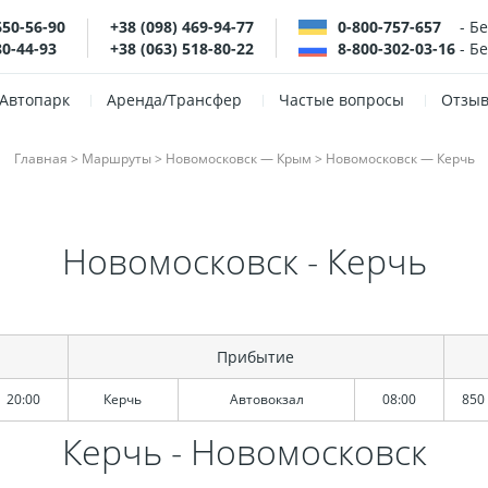
650-56-90
+38 (098) 469-94-77
0-800-757-657
- Б
80-44-93
+38 (063) 518-80-22
8-800-302-03-16
- Б
Автопарк
Аренда/Трансфер
Частые вопросы
Отзы
Главная
>
Маршруты
>
Новомосковск — Крым
>
Новомосковск — Керчь
Новомосковск - Керчь
Прибытие
20:00
Керчь
Автовокзал
08:00
850 
Керчь - Новомосковск