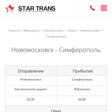
ЗАКАЗАТЬ
Главная
>
Маршруты
>
Новомосковск — Крым
>
Новомосковск —
ОБРАТНЫЙ
Симферополь
Новомосковск - Симферополь
ЗВОНОК
Отправление
Прибытие
Новомосковск
Симферополь
Автовокзал/по дороге
Ж/Д вокзал
20:30
06:00
Цена